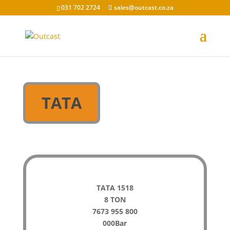
031 702 2724
sales@outcast.co.za
TATA
TATA 1518
8 TON
7673 955 800
000Bar